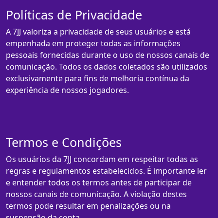
Políticas de Privacidade
A 7JJ valoriza a privacidade de seus usuários e está
empenhada em proteger todas as informações
pessoais fornecidas durante o uso de nossos canais de
comunicação. Todos os dados coletados são utilizados
exclusivamente para fins de melhoria contínua da
experiência de nossos jogadores.
Termos e Condições
Os usuários da 7JJ concordam em respeitar todas as
regras e regulamentos estabelecidos. É importante ler
e entender todos os termos antes de participar de
nossos canais de comunicação. A violação destes
termos pode resultar em penalizações ou na
suspensão da conta.