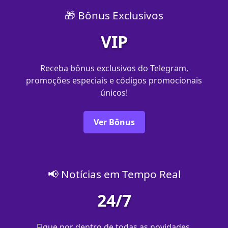
🎁 Bônus Exclusivos
VIP
Receba bônus exclusivos do Telegram,
promoções especiais e códigos promocionais
únicos!
Ver Bônus
📢 Notícias em Tempo Real
24/7
Fique por dentro de todas as novidades,