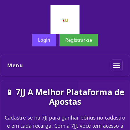
Login
Registrar-se
Menu
📱 7JJ A Melhor Plataforma de
Apostas
Cadastre-se na 7JJ para ganhar bônus no cadastro
e em cada recarga. Com a 7JJ, você tem acesso a