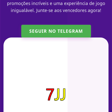
promoções incríveis e uma experiência de jogo
inigualável. Junte-se aos vencedores agora!
SEGUIR NO TELEGRAM