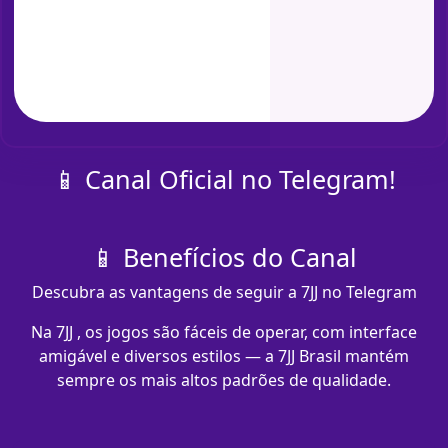
📱 Canal Oficial no Telegram!
📱 Benefícios do Canal
Descubra as vantagens de seguir a 7JJ no Telegram
Na 7JJ , os jogos são fáceis de operar, com interface
amigável e diversos estilos — a 7JJ Brasil mantém
sempre os mais altos padrões de qualidade.