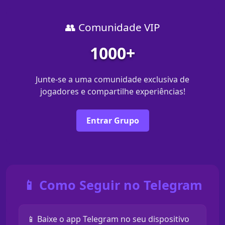
👥 Comunidade VIP
1000+
Junte-se a uma comunidade exclusiva de
jogadores e compartilhe experiências!
Entrar Grupo
📱 Como Seguir no Telegram
📱 Baixe o app Telegram no seu dispositivo