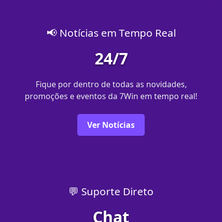
📢 Notícias em Tempo Real
24/7
Fique por dentro de todas as novidades,
promoções e eventos da 7Win em tempo real!
Ver Notícias
💬 Suporte Direto
Chat