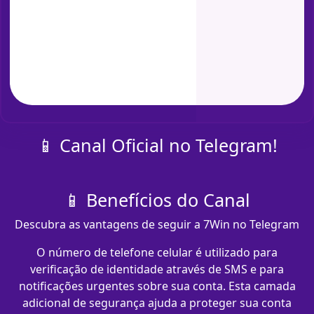
📱 Canal Oficial no Telegram!
📱 Benefícios do Canal
Descubra as vantagens de seguir a 7Win no Telegram
O número de telefone celular é utilizado para
verificação de identidade através de SMS e para
notificações urgentes sobre sua conta. Esta camada
adicional de segurança ajuda a proteger sua conta