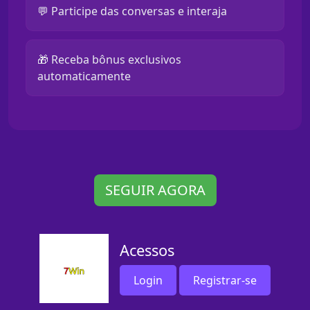
💬 Participe das conversas e interaja
🎁 Receba bônus exclusivos
automaticamente
SEGUIR AGORA
Acessos
Login
Registrar-se