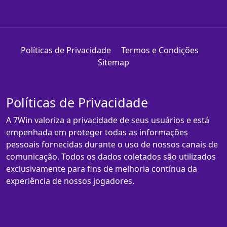
Políticas de Privacidade
Termos e Condições
Sitemap
Políticas de Privacidade
A 7Win valoriza a privacidade de seus usuários e está
empenhada em proteger todas as informações
pessoais fornecidas durante o uso de nossos canais de
comunicação. Todos os dados coletados são utilizados
exclusivamente para fins de melhoria contínua da
experiência de nossos jogadores.