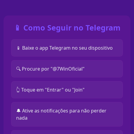
📱 Como Seguir no Telegram
📱 Baixe o app Telegram no seu dispositivo
🔍 Procure por "@7WinOficial"
👆 Toque em "Entrar" ou "Join"
🔔 Ative as notificações para não perder
nada