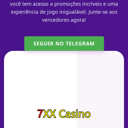
você tem acesso a promoções incríveis e uma
experiência de jogo inigualável. Junte-se aos
vencedores agora!
SEGUIR NO TELEGRAM