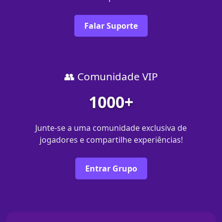
Falar Suporte
👥 Comunidade VIP
1000+
Junte-se a uma comunidade exclusiva de
jogadores e compartilhe experiências!
Entrar Grupo