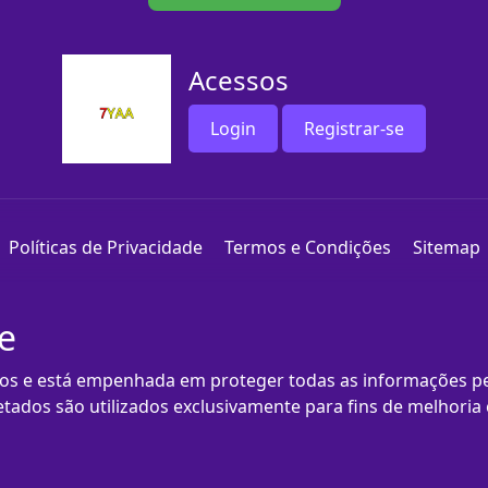
Acessos
Login
Registrar-se
Políticas de Privacidade
Termos e Condições
Sitemap
de
rios e está empenhada em proteger todas as informações p
tados são utilizados exclusivamente para fins de melhoria