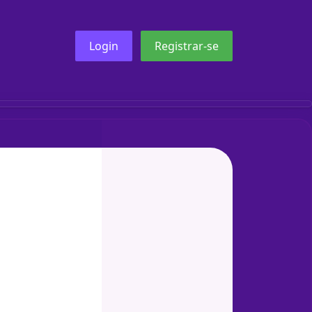
Login
Registrar-se