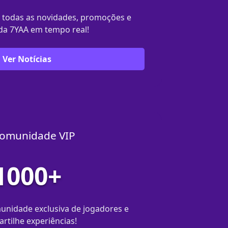
e todas as novidades, promoções e
da 7YAA em tempo real!
Ver Notícias
Comunidade VIP
1000+
unidade exclusiva de jogadores e
rtilhe experiências!