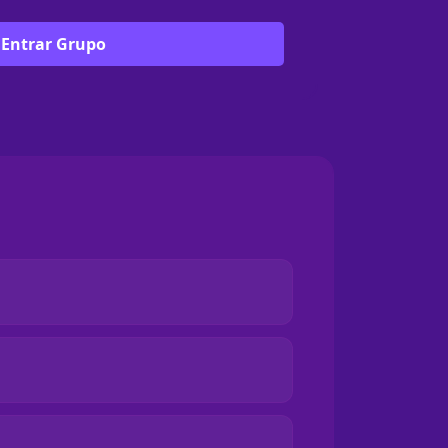
Entrar Grupo