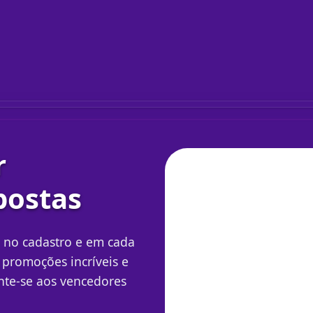
r
postas
 no cadastro e em cada
 promoções incríveis e
unte-se aos vencedores